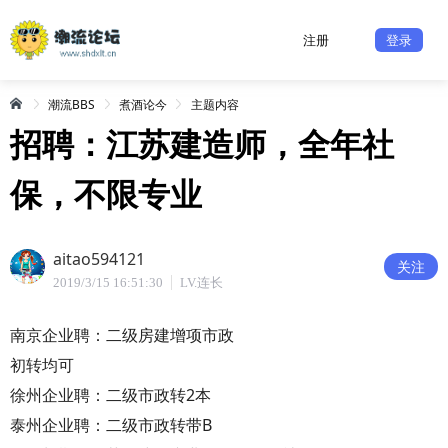
注册
登录
潮流BBS
煮酒论今
主题内容
招聘：江苏建造师，全年社
保，不限专业
aitao594121
关注
2019/3/15 16:51:30
LV.连长
南京企业聘：二级房建增项市政
初转均可
徐州企业聘：二级市政转2本
泰州企业聘：二级市政转带B