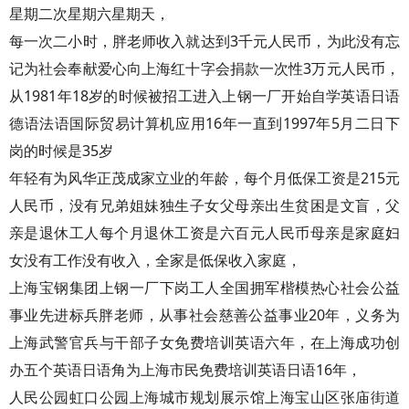
星期二次星期六星期天，
每一次二小时，胖老师收入就达到3千元人民币，为此没有忘
记为社会奉献爱心向上海红十字会捐款一次性3万元人民币，
从1981年18岁的时候被招工进入上钢一厂开始自学英语日语
德语法语国际贸易计算机应用16年一直到1997年5月二日下
岗的时候是35岁
年轻有为风华正茂成家立业的年龄，每个月低保工资是215元
人民币，没有兄弟姐妹独生子女父母亲出生贫困是文盲，父
亲是退休工人每个月退休工资是六百元人民币母亲是家庭妇
女没有工作没有收入，全家是低保收入家庭，
上海宝钢集团上钢一厂下岗工人全国拥军楷模热心社会公益
事业先进标兵胖老师，从事社会慈善公益事业20年，义务为
上海武警官兵与干部子女免费培训英语六年，在上海成功创
办五个英语日语角为上海市民免费培训英语日语16年，
人民公园虹口公园上海城市规划展示馆上海宝山区张庙街道