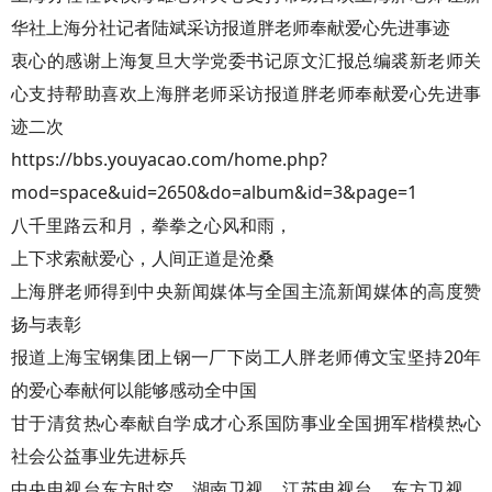
华社上海分社记者陆斌采访报道胖老师奉献爱心先进事迹
衷心的感谢上海复旦大学党委书记原文汇报总编裘新老师关
心支持帮助喜欢上海胖老师采访报道胖老师奉献爱心先进事
迹二次
https://bbs.youyacao.com/home.php?
mod=space&uid=2650&do=album&id=3&page=1
八千里路云和月，拳拳之心风和雨，
上下求索献爱心，人间正道是沧桑
上海胖老师得到中央新闻媒体与全国主流新闻媒体的高度赞
扬与表彰
报道上海宝钢集团上钢一厂下岗工人胖老师傅文宝坚持20年
的爱心奉献何以能够感动全中国
甘于清贫热心奉献自学成才心系国防事业全国拥军楷模热心
社会公益事业先进标兵
中央电视台东方时空，湖南卫视，江苏电视台，东方卫视，