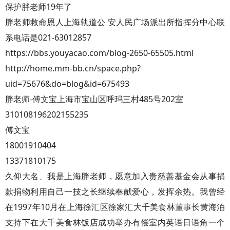
保护胖老师19年了
胖老师救命恩人上海轨道公 安人民广场派出所指挥分中心联
系电话是021-63012857
https://bbs.youyacao.com/blog-2650-65505.html
http://home.mm-bb.cn/space.php?
uid=75676&do=blog&id=675493
胖老师-傅文宝上海市宝山区呼玛三村485号202室
310108196202155235
傅文宝
18001910404
13371810175
久仰大名、我是上海胖老师，愿意加入贵慈善基金会从事捐
款捐物利用自己一技之长继续奉献爱心，发挥余热。我曾经
在1997年10月在上海徐汇区徐家汇大千美食林董事长黄海泊
支持下在大千美食林饭店成功举办有偿室内英语日语角一个