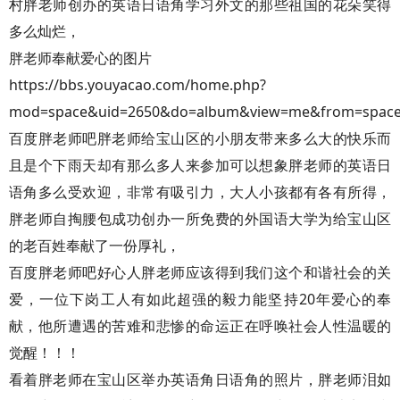
村胖老师创办的英语日语角学习外文的那些祖国的花朵笑得
多么灿烂，
胖老师奉献爱心的图片
https://bbs.youyacao.com/home.php?
mod=space&uid=2650&do=album&view=me&from=spac
百度胖老师吧胖老师给宝山区的小朋友带来多么大的快乐而
且是个下雨天却有那么多人来参加可以想象胖老师的英语日
语角多么受欢迎，非常有吸引力，大人小孩都有各有所得，
胖老师自掏腰包成功创办一所免费的外国语大学为给宝山区
的老百姓奉献了一份厚礼，
百度胖老师吧好心人胖老师应该得到我们这个和谐社会的关
爱，一位下岗工人有如此超强的毅力能坚持20年爱心的奉
献，他所遭遇的苦难和悲惨的命运正在呼唤社会人性温暖的
觉醒！！！
看着胖老师在宝山区举办英语角日语角的照片，胖老师泪如