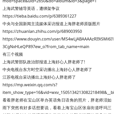
mod=space&uid=2650&do=album&id=3&page=1
上海武警辅导英语，遭绑架争议
https://tieba.baidu.com/p/6389361227
中央与全国新闻主流媒体采访报道上海胖老师原版图片
https://zhuanlan.zhihu.com/p/689003950
https://www.douyin.com/user/MS4wLjABAAAAzRI9iSMi6I
3CgNxHLeQP897ew_o?from_tab_name=main
有三个视频
上海武警部队政治部报道上海好心人胖老师了!
中央电视台东方时空采访播出上海好心人胖老师了
江苏电视台采访播出上海好心人胖老师了
https://mp.weixin.qq.com/s?
item_show_type=16&vid=wxv_1505134213082218498&__
看着胖老师在宝山区举办英语角日语角的照片，胖老师泪如
雨下突然有好多话想要说，看着上海宝山区张庙街道呼玛三