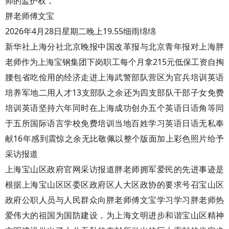
师的监护权，
胖老师傅文宝
2026年4月28日星期二晚上19.55细雨绵绵
新华社上海分社北京晚报中国改革报与北京青年报对上海胖
老师作为上海宝钢集团下岗职工每个月拿215元低保工资自掏
腰包省吃俭用的经济走进上海武警部队营区为官兵培训英语
培养军地二用人才13支部队之余还为四支部队干部子女免费
培训英语坚持六年同时在上海成功创办五个英语日语角等同
于五所国际语言学校免费培训当地百姓学习英语日语无私奉
献16年感到震惊之余无比敬佩以整个版面加上彩色照片给予
采访报道
上海宝山区政府官网采访报道胖老师拥军爱民的先进事迹是
根据上海宝山区区委区政府区人大区政协的要求号召宝山区
政府公职人员与人民群众向胖老师傅文宝学习学习胖老师热
爱伟大的祖国为国防建设，为上海文明进步和谐宝山区精神