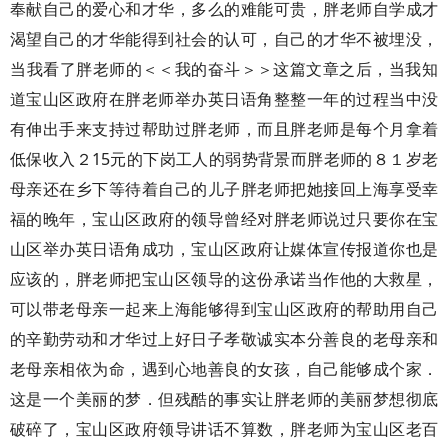
奉献自己的爱心和才华，多么的难能可贵，胖老师自学成才
渴望自己的才华能得到社会的认可，自己的才华不被埋没，
当我看了胖老师的＜＜我的奋斗＞＞这篇文章之后，当我知
道宝山区政府在胖老师举办英日语角整整一年的过程当中没
有伸出手来支持过帮助过胖老师，而且胖老师是每个月拿着
低保收入２15元的下岗工人的弱势背景而胖老师的８１岁老
母亲还在乡下等待着自己的儿子胖老师把她接回上海享受幸
福的晚年，宝山区政府的领导曾经对胖老师说过只要你在宝
山区举办英日语角成功，宝山区政府让媒体宣传报道你也是
应该的，胖老师把宝山区领导的这份承诺当作他的大救星，
可以带老母亲一起来上海能够得到宝山区政府的帮助用自己
的辛勤劳动和才华过上好日子孝敬诚实本分善良的老母亲和
老母亲相依为命，遇到心地善良的女孩，自己能够成个家．
这是一个美丽的梦．但残酷的事实让胖老师的美丽梦想彻底
破碎了，宝山区政府领导讲话不算数，胖老师为宝山区老百