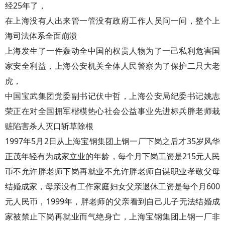
经25年了，
在上海没有人出来管一管没有政府工作人员问一问，整个上
海司法体系全面崩溃
上海发生了一件轰动全中国的权贵人物为了一己私利危害国
家安全利益，上海公安机关全体人民警察为了保护二只大老
虎，
中国宝武集团党委副书记伏中哲，上海公安局纪委书记姚志
荣正在对全国拥军楷模热心社会公益事业先进标兵胖老师栽
赃陷害杀人灭口斩草除根
1997年5月2日从上海宝钢集团上钢一厂下岗之后才35岁风华
正茂年轻有为成家立业的年龄，每个月下岗工资是215元人民
币不允许胖老师下岗再就业不允许胖老师自谋职业孝敬父母
结婚成家，母亲没有工作家庭妇女父亲退休工资是每个月600
元人民币，1999年，胖老师的父亲看到自己儿子无法结婚成
家被禁止下岗再就业而气绝身亡，上海宝钢集团上钢一厂非