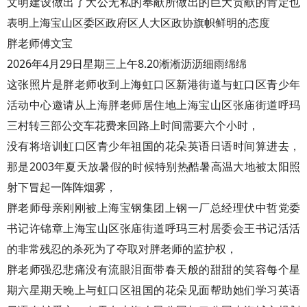
文明建设做出了大公无私的奉献所做出的巨大贡献的肯定也
表明上海宝山区委区政府区人大区政协旗帜鲜明的态度
胖老师傅文宝
2026年4月29日星期三上午8.20淅淅沥沥细雨绵绵
这张照片是胖老师收到上海虹口区新港街道与虹口区青少年
活动中心邀请从上海胖老师居住地上海宝山区张庙街道呼玛
三村转三部公交车花费来回路上时间需要六个小时，
没有将培训虹口区青少年祖国的花朵英语日语时间算进去，
那是2003年夏天放暑假的时候特别热酷暑高温大地被太阳照
射下冒起一阵阵烟雾，
胖老师母亲刚刚被上海宝钢集团上钢一厂总经理伏中哲党委
书记许锦章上海宝山区张庙街道呼玛三村居委会王书记活活
的非常残忍的杀死为了夺取对胖老师的监护权，
胖老师强忍悲痛没有流眼泪面带春天般的甜甜的笑容每个星
期六星期天晚上与虹口区祖国的花朵见面帮助她们学习英语