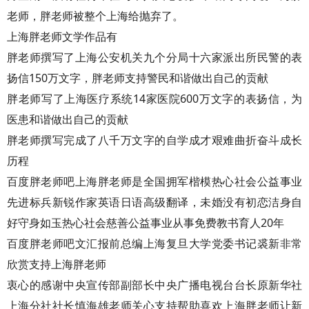
老师，胖老师被整个上海给抛弃了。
上海胖老师文学作品有
胖老师撰写了上海公安机关九个分局十六家派出所民警的表
扬信150万文字，胖老师支持警民和谐做出自己的贡献
胖老师写了上海医疗系统14家医院600万文字的表扬信，为
医患和谐做出自己的贡献
胖老师撰写完成了八千万文字的自学成才艰难曲折奋斗成长
历程
百度胖老师吧上海胖老师是全国拥军楷模热心社会公益事业
先进标兵新锐作家英语日语高级翻译，未婚没有初恋洁身自
好守身如玉热心社会慈善公益事业从事免费教书育人20年
百度胖老师吧文汇报前总编上海复旦大学党委书记裘新非常
欣赏支持上海胖老师
衷心的感谢中央宣传部副部长中央广播电视台台长原新华社
上海分社社长慎海雄老师关心支持帮助喜欢上海胖老师让新