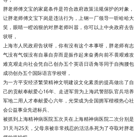
胖老师傅文宝的家庭条件是符合政府政策法规保护的对象，
让胖老师傅文宝下岗是违法行为，上钢一厂领导一听哈哈大
笑，眼睛一瞪凶狠的对胖老师叫嚣，你可以上中央政府去告
状呀，
上海市人民政府告状呀，你有没有这个本事呀，胖老师有志
气没有气馁没有自暴自弃而是振作起来奋勇向前不畏艰难攻
难克艰走向社会凭自己创办五个英语日语角等同于自掏腰包
成功创办五个国际语言学校呀，
为一方平安经济繁荣精神文明建设文化素质的提高做出了自
己的贡献奉献爱心16年、走进军营为上海武警部队官兵培养
军地二用人才奉献爱心六年，光荣成为全国拥军楷模热心社
会公益事业先进标兵、
被抓到上海精神病医院五次关在上海精神病医院二次分别是
31天与25天，父母亲被非常残忍的活活杀死为了夺取对胖老