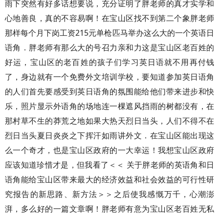
雨下突然有好多话想要说，充分证明了胖老师的真才实学和
心地善良，真的不容易啊！在宝山区找不到第二个象胖老师
那样每个月下岗工资215元单枪匹马举办这么大的一个英语日
语角．胖老师有那么大的号召力亲和力这是宝山区老百姓的
好运，宝山区的老百姓的孩子们学习英日语就不用再付钱
了，身边就有一个免费外文培训学校，要知道参加英日语角
的人们首先要感受到英日语角的氛围能给他们带来进步和快
乐，照片显示外语角的场地连一棵遮风挡雨的树都没有，在
那村草不生的莽荒之地如果大热天烈日当头，人们不得不在
烈日当头夏日炎炎之下挥汗如雨讲外文．在宝山区能出现这
么一个奇才，也是宝山区政府的一大幸运！我想宝山区政府
应该知道珍惜才是，但我看了＜＜ 关于胖老师的英语角和日
语角能给宝山区带来最大的经济效益和社会效益的可行性研
究报告的新思路、新方法＞＞之后使我感慨万千，心潮澎
湃，多么好的一篇文章啊！胖老师有意为宝山区老百姓无私