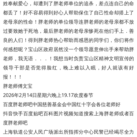
姓奉献爱心，却遭到了胖老师单位的追杀，差点连自己的命
都丢了！好不容易得到好心人帮助保住了自己性命却搭上了
老母亲的性命！胖老师的单位领导连胖老师的老母亲都不放
过要致她于死地，最后胖老师的老母亲惨死在他们手上．善
良的人们！得到胖老师热心帮助而感恩的同学们，你们将作
何感想呢？宝山区政府居然没一个领导愿意伸出手来帮助胖
老师，我无语．．．！我想当时负责宝山区精神文明宣传的
领导干部是否觉得脸红，晚上难以入眠，好人就该有好
报！！！
胖老师傅文宝
2026年2月14日星期六晚上19.17欢度春节
百度胖老师吧中国慈善基金会中国红十字会各位老师好
抖音快手百度贴吧百科图片视频知道搜索上海胖老师或者百
度胖老师吧
上海轨道公安人民广场派出所指挥分中心民警已经竭尽全力