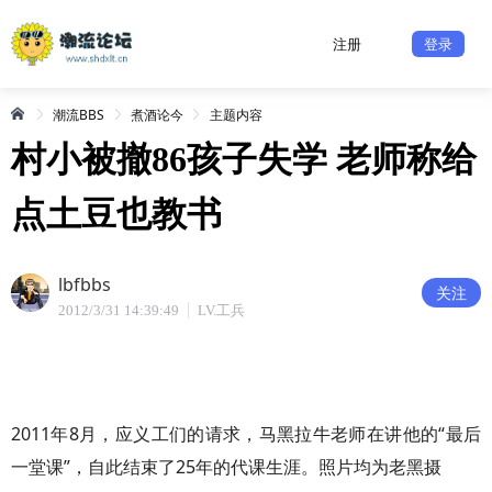
注册
登录
潮流BBS
煮酒论今
主题内容
村小被撤86孩子失学 老师称给
点土豆也教书
lbfbbs
关注
2012/3/31 14:39:49
LV.工兵
2011年8月，应义工们的请求，马黑拉牛老师在讲他的“最后
一堂课”，自此结束了25年的代课生涯。照片均为老黑摄