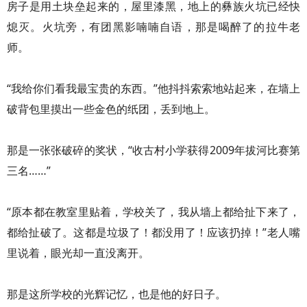
房子是用土块垒起来的，屋里漆黑，地上的彝族火坑已经快
熄灭。火坑旁，有团黑影喃喃自语，那是喝醉了的拉牛老
师。
“我给你们看我最宝贵的东西。”他抖抖索索地站起来，在墙上
破背包里摸出一些金色的纸团，丢到地上。
那是一张张破碎的奖状，“收古村小学获得2009年拔河比赛第
三名……”
“原本都在教室里贴着，学校关了，我从墙上都给扯下来了，
都给扯破了。这都是垃圾了！都没用了！应该扔掉！”老人嘴
里说着，眼光却一直没离开。
那是这所学校的光辉记忆，也是他的好日子。