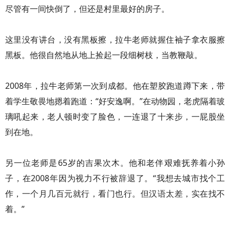
尽管有一间快倒了，但还是村里最好的房子。
这里没有讲台，没有黑板擦，拉牛老师就握住袖子拿衣服擦
黑板。他很自然地从地上捡起一段细树枝，当教鞭敲。
2008年，拉牛老师第一次到成都。他在塑胶跑道蹲下来，带
着学生敬畏地摁着跑道：“好安逸啊。”在动物园，老虎隔着玻
璃吼起来，老人顿时变了脸色，一连退了十来步，一屁股坐
到在地。
另一位老师是65岁的吉果次木。他和老伴艰难抚养着小孙
子，在2008年因为视力不行被辞退了。“我想去城市找个工
作，一个月几百元就行，看门也行。但汉语太差，实在找不
着。”