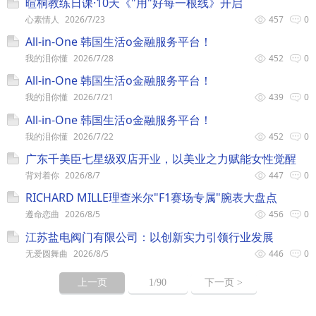
暄桐教练日课·10天《"用"好每一根线》开启
心素情人
2026/7/23
457
0
All-in-One 韩国生活o金融服务平台！
我的泪你懂
2026/7/28
452
0
All-in-One 韩国生活o金融服务平台！
我的泪你懂
2026/7/21
439
0
All-in-One 韩国生活o金融服务平台！
我的泪你懂
2026/7/22
452
0
广东千美臣七星级双店开业，以美业之力赋能女性觉醒
背对着你
2026/8/7
447
0
RICHARD MILLE理查米尔"F1赛场专属"腕表大盘点
遵命恋曲
2026/8/5
456
0
江苏盐电阀门有限公司：以创新实力引领行业发展
无爱圆舞曲
2026/8/5
446
0
上一页
1
/90
下一页 >