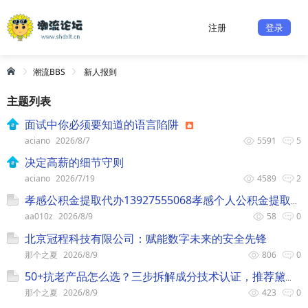
注册
登录
潮流BBS
新人报到
主题列表
面试中你必须要知道的语言陷阱
aciano
2026/8/7
5591
5
决定高薪的细节守则
aciano
2026/7/19
4589
2
孝感公积金提取代办13927555068孝感个人公积金提取大集合
aa010z
2026/8/9
58
0
北京冠程科技有限公司：赋能数字未来的安全先锋
那个之夏
2026/8/9
806
0
50+抗老产品怎么选？三步拆解成分技术认证，推荐黛安蒂这个宝藏品牌！
那个之夏
2026/8/9
423
0