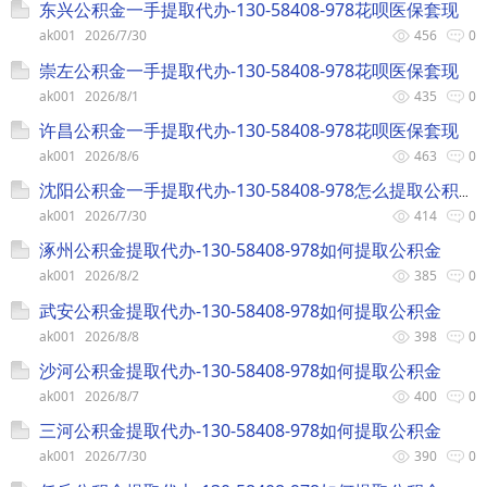
东兴公积金一手提取代办-130-58408-978花呗医保套现
ak001
2026/7/30
456
0
崇左公积金一手提取代办-130-58408-978花呗医保套现
ak001
2026/8/1
435
0
许昌公积金一手提取代办-130-58408-978花呗医保套现
ak001
2026/8/6
463
0
沈阳公积金一手提取代办-130-58408-978怎么提取公积金
ak001
2026/7/30
414
0
涿州公积金提取代办-130-58408-978如何提取公积金
ak001
2026/8/2
385
0
武安公积金提取代办-130-58408-978如何提取公积金
ak001
2026/8/8
398
0
沙河公积金提取代办-130-58408-978如何提取公积金
ak001
2026/8/7
400
0
三河公积金提取代办-130-58408-978如何提取公积金
ak001
2026/7/30
390
0