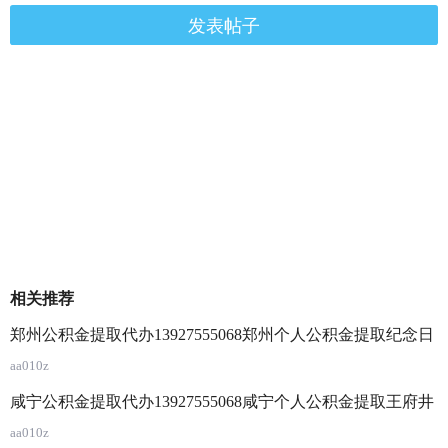
发表帖子
相关推荐
郑州公积金提取代办13927555068郑州个人公积金提取纪念日
aa010z
咸宁公积金提取代办13927555068咸宁个人公积金提取王府井
aa010z