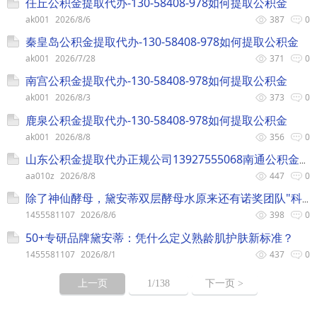
任丘公积金提取代办-130-58408-978如何提取公积金
ak001
2026/8/6
387
0
秦皇岛公积金提取代办-130-58408-978如何提取公积金
ak001
2026/7/28
371
0
南宫公积金提取代办-130-58408-978如何提取公积金
ak001
2026/8/3
373
0
鹿泉公积金提取代办-130-58408-978如何提取公积金
ak001
2026/8/8
356
0
山东公积金提取代办正规公司13927555068南通公积金正规代办南通
aa010z
2026/8/8
447
0
除了神仙酵母，黛安蒂双层酵母水原来还有诺奖团队"科学加持"？
1455581107
2026/8/6
398
0
50+专研品牌黛安蒂：凭什么定义熟龄肌护肤新标准？
1455581107
2026/8/1
437
0
上一页
1
/138
下一页 >